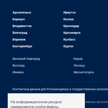
Архангельск
Иркутск
Барнаул
Казань
Владивосток
Краснодар
Волгоград
Красноярск
Воронеж
Кузбасс
Екатеринбург
Курган
Великий Новгород
Киров
Вологда
Липецк
Ижевск
Магнитогорск
Контактные данные для Роскомнадзора и государственных органов
Электронный адрес редакции:
rednews@shkulev.ru
На информационном ресурсе
Контактные данные для Роскомнадзора и государственных органов
Техподдержка:
help@shkulev.ru
применяются cookie-файлы.