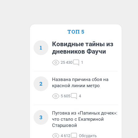
ТОП 5
Ковидные тайны из
1
дневников Фаучи
25 430
1
Названа причина сбоя на
2
красной линии метро
5 605
4
Пуговка из «Папиных дочек»:
3
что стало с Екатериной
Старшовой
4 612
Обсудить