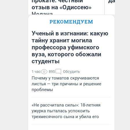
прокате: честный
даже р
отзыв на «Одиссею»
Нолана
РЕКОМЕНДУЕМ
Стас Соколов
Ан
Эксперт
Ученый в изгнании: какую
тайну хранит могила
профессора уфимского
вуза, которого обожали
студенты
1 час
895
Обсудить
Почему у томатов скручиваются
листья — три причины и решение
проблемы
«Не рассчитала силы»: 18-летняя
ужурка пыталась успокоить
трехмесячного сына и убила его