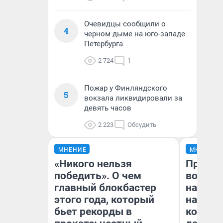
Очевидцы сообщили о
4
черном дыме на юго-западе
Петербурга
2 724
1
Пожар у Финляндского
5
вокзала ликвидировали за
девять часов
2 223
Обсудить
МНЕНИЕ
МНЕНИЕ
«Никого нельзя
Продаш
победить». О чем
возьмут
главный блокбастер
нам го
этого года, который
налого
бьет рекорды в
коснет