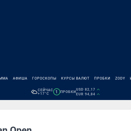
АММА
АФИША
ГОРОСКОПЫ
КУРСЫ ВАЛЮТ
ПРОБКИ
ZODY
USD 82,17
СЕЙЧАС
1
ПРОБКИ
+17°C
EUR 94,84
ian Open