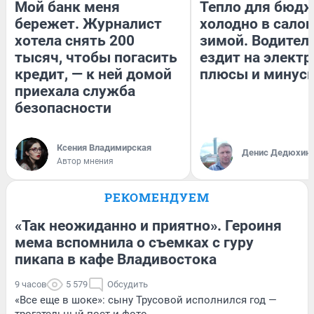
Мой банк меня
Тепло для бюдж
бережет. Журналист
холодно в сало
хотела снять 200
зимой. Водитель
тысяч, чтобы погасить
ездит на электр
кредит, — к ней домой
плюсы и минус
приехала служба
безопасности
Ксения Владимирская
Денис Дедюхин
Автор мнения
РЕКОМЕНДУЕМ
«Так неожиданно и приятно». Героиня
мема вспомнила о съемках с гуру
пикапа в кафе Владивостока
9 часов
5 579
Обсудить
«Все еще в шоке»: сыну Трусовой исполнился год —
трогательный пост и фото