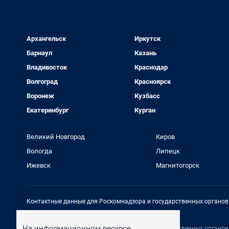
Архангельск
Иркутск
Барнаул
Казань
Владивосток
Краснодар
Волгоград
Красноярск
Воронеж
Кузбасс
Екатеринбург
Курган
Великий Новгород
Киров
Вологда
Липецк
Ижевск
Магнитогорск
Контактные данные для Роскомнадзора и государственных органов
Электронный адрес редакции:
rednews@shkulev.ru
На информационном ресурсе
Контактные данные для Роскомнадзора и государственных органов