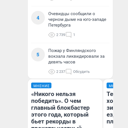
Очевидцы сообщили о
4
черном дыме на юго-западе
Петербурга
2 739
1
Пожар у Финляндского
5
вокзала ликвидировали за
девять часов
2 237
Обсудить
МНЕНИЕ
МНЕНИЕ
«Никого нельзя
Тепло 
победить». О чем
холодн
главный блокбастер
зимой.
этого года, который
ездит н
бьет рекорды в
плюсы 