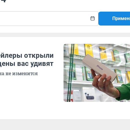
Примен
тейлеры открыли
цены вас удивят
на не изменится