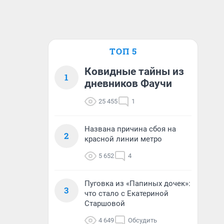
ТОП 5
Ковидные тайны из
1
дневников Фаучи
25 455
1
Названа причина сбоя на
2
красной линии метро
5 652
4
Пуговка из «Папиных дочек»:
3
что стало с Екатериной
Старшовой
4 649
Обсудить