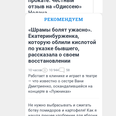
прокате: честный
отзыв на «Одиссею»
Нолана
РЕКОМЕНДУЕМ
Стас Соколов
Д
Эксперт
«Шрамы болят ужасно».
Екатеринбурженка,
которую облили кислотой
по указке бывшего,
рассказала о своем
восстановлении
10 часов
10 944
58
Работает в клинике и играет в театре
— что известно о сестре Вани
Дмитриенко, оскандалившейся на
концерте в «Лужниках»
Не нужно выбрасывать и сжигать
ботву помидоров и картофеля! Как я
нашла лучшее удобрение для яблони