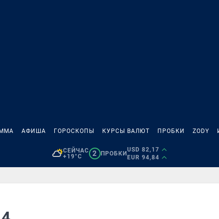
АММА
АФИША
ГОРОСКОПЫ
КУРСЫ ВАЛЮТ
ПРОБКИ
ZODY
USD 82,17
СЕЙЧАС
2
ПРОБКИ
+19°C
EUR 94,84
14