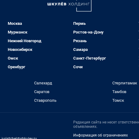
Москва
Пермь
Мурманск
Ростов-на-Дону
Нижний Новгород
Рязань
Новосибирск
Самара
Омск
Санкт-Петербург
Оренбург
Сочи
Салехард
Стерлитамак
Саратов
Тамбов
Ставрополь
Томск
Редакция сайта не несет ответстве
объявлениях.
Информация об ограничениях
:
juristchel@shkulev.ru