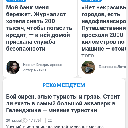
Мой банк меня
«Нет некрасивы
бережет. Журналист
городов, есть
хотела снять 200
недофинансиро
тысяч, чтобы погасить
Путешественни
кредит, — к ней домой
проехали 2000
приехала служба
километров по 
безопасности
машине — стоил
того
Ксения Владимирская
Екатерина Литк
Автор мнения
РЕКОМЕНДУЕМ
Вой сирен, злые туристы и грязь. Стоит
ли ехать в самый большой аквапарк в
Геленджике — мнение туристки
20 часов
17 379
22
Ученый в изгнании: какую тайну хранит могила