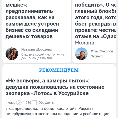
мешке»:
победить». О ч
предприниматель
главный блокба
рассказала, как на
этого года, кот
самом деле устроен
бьет рекорды в
бизнес со складами
прокате: честн
дешевых товаров
отзыв на «Одис
Нолана
Наталья Шорохова
Стас Соколов
Открыла кофейную точку на
Эксперт
деньги соцразвития
РЕКОМЕНДУЕМ
«Не вольеры, а камеры пыток»:
девушка пожаловалась на состояние
экопарка «Лотос» в Уссурийске
4 часа
1 980
Обсудить
«Год преследовал и облил кислотой». Рассказ
петербурженки о жестоком нападении и реабилитации