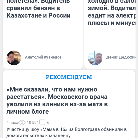
полетела». Водитель
холодно в сало
сравнил бензин в
зимой. Водитель
Казахстане и России
ездит на электр
плюсы и минус
Анатолий Кузнецов
Денис Дедюхин
РЕКОМЕНДУЕМ
«Мне сказали, что нам нужно
расстаться». Московского врача
уволили из клиники из-за мата в
личном блоге
4 часа
10 554
6
Участницу шоу «Мама в 16» из Волгограда обвинили в
домогательствах к младенцу