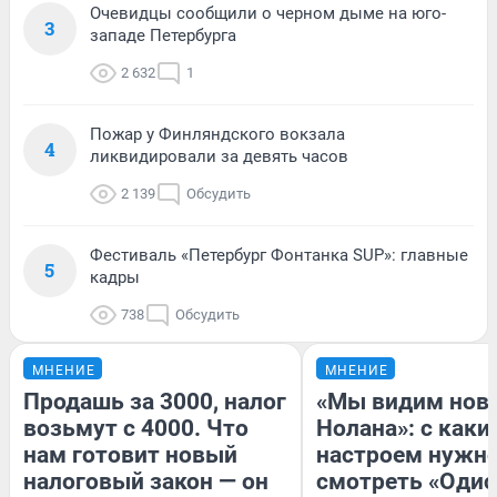
Очевидцы сообщили о черном дыме на юго-
3
западе Петербурга
2 632
1
Пожар у Финляндского вокзала
4
ликвидировали за девять часов
2 139
Обсудить
Фестиваль «Петербург Фонтанка SUP»: главные
5
кадры
738
Обсудить
МНЕНИЕ
МНЕНИЕ
Продашь за 3000, налог
«Мы видим нов
возьмут с 4000. Что
Нолана»: с каки
нам готовит новый
настроем нужн
налоговый закон — он
смотреть «Одис