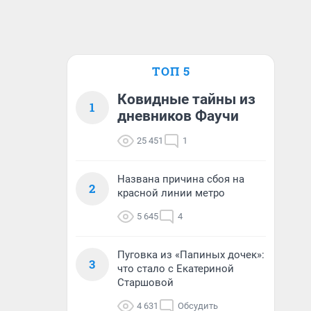
ТОП 5
Ковидные тайны из
1
дневников Фаучи
25 451
1
Названа причина сбоя на
2
красной линии метро
5 645
4
Пуговка из «Папиных дочек»:
3
что стало с Екатериной
Старшовой
4 631
Обсудить