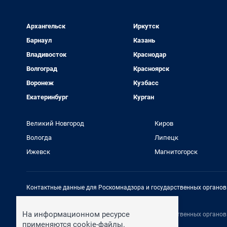
Архангельск
Иркутск
Барнаул
Казань
Владивосток
Краснодар
Волгоград
Красноярск
Воронеж
Кузбасс
Екатеринбург
Курган
Великий Новгород
Киров
Вологда
Липецк
Ижевск
Магнитогорск
Контактные данные для Роскомнадзора и государственных органов
Электронный адрес редакции:
rednews@shkulev.ru
На информационном ресурсе
Контактные данные для Роскомнадзора и государственных органов
Техподдержка:
help@shkulev.ru
применяются cookie-файлы.