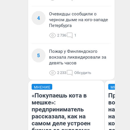
Очевидцы сообщили о
4
черном дыме на юго-западе
Петербурга
2 736
1
Пожар у Финляндского
5
вокзала ликвидировали за
девять часов
2 233
Обсудить
МНЕНИЕ
МНЕНИЕ
«Покупаешь кота в
Продаш
мешке»:
возьмут
предприниматель
нам го
рассказала, как на
налого
самом деле устроен
коснет