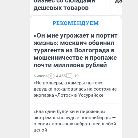
бизнес со складами
даже р
дешевых товаров
РЕКОМЕНДУЕМ
Наталья Шорохова
Ан
Открыла кофейную точку на
деньги соцразвития
«Он мне угрожает и портит
жизнь»: москвич обвинил
турагента из Волгограда в
мошенничестве и пропаже
почти миллиона рублей
6 часов
4 455
19
«Не вольеры, а камеры пыток»:
девушка пожаловалась на состояние
экопарка «Лотос» в Уссурийске
«Ела одни булочки и пирожные»:
экстремально худые новосибирцы —
о своих попытках набрать вес любой
ценой