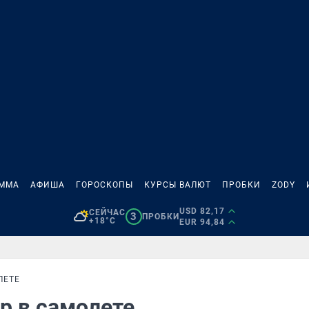
АММА
АФИША
ГОРОСКОПЫ
КУРСЫ ВАЛЮТ
ПРОБКИ
ZODY
USD 82,17
СЕЙЧАС
3
ПРОБКИ
+18°C
EUR 94,84
ЛЕТЕ
р в самолете