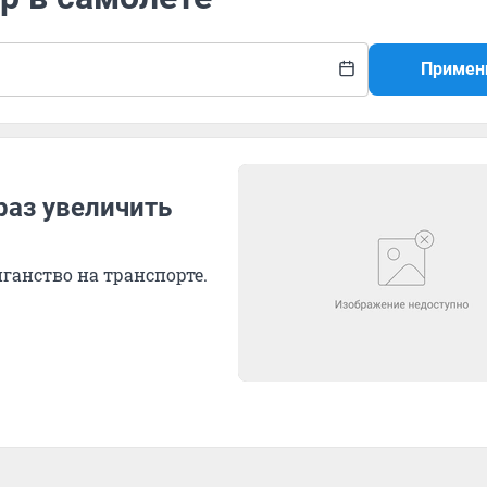
Примен
раз увеличить
ганство на транспорте.