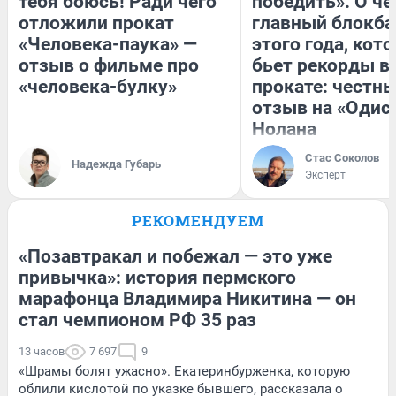
тебя боюсь! Ради чего
победить». О ч
отложили прокат
главный блокба
«Человека-паука» —
этого года, кот
отзыв о фильме про
бьет рекорды в
«человека-булку»
прокате: честн
отзыв на «Одис
Нолана
Стас Соколов
Надежда Губарь
Эксперт
РЕКОМЕНДУЕМ
«Позавтракал и побежал — это уже
привычка»: история пермского
марафонца Владимира Никитина — он
стал чемпионом РФ 35 раз
13 часов
7 697
9
«Шрамы болят ужасно». Екатеринбурженка, которую
облили кислотой по указке бывшего, рассказала о