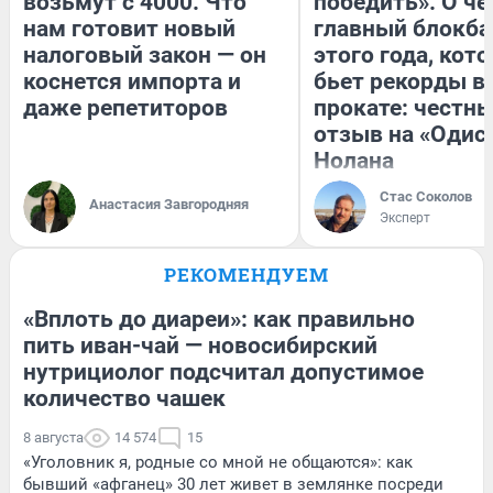
возьмут с 4000. Что
победить». О ч
нам готовит новый
главный блокба
налоговый закон — он
этого года, кот
коснется импорта и
бьет рекорды в
даже репетиторов
прокате: честн
отзыв на «Одис
Нолана
Стас Соколов
Анастасия Завгородняя
Эксперт
РЕКОМЕНДУЕМ
«Вплоть до диареи»: как правильно
пить иван-чай — новосибирский
нутрициолог подсчитал допустимое
количество чашек
8 августа
14 574
15
«Уголовник я, родные со мной не общаются»: как
бывший «афганец» 30 лет живет в землянке посреди