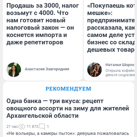
Продашь за 3000, налог
«Покупаешь кот
возьмут с 4000. Что
мешке»:
нам готовит новый
предпринимате
налоговый закон — он
рассказала, как
коснется импорта и
самом деле уст
даже репетиторов
бизнес со скла
дешевых товар
Наталья Шорохо
Анастасия Завгородняя
Открыла кофейну
деньги соцразви
РЕКОМЕНДУЕМ
Одна банка — три вкуса: рецепт
овощного ассорти на зиму для жителей
Архангельской области
21 час
11 872
1
«Не вольеры, а камеры пыток»: девушка пожаловалась