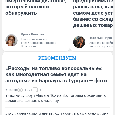
смертельном диагнозе,
предпринимате
который сложно
рассказала, как
обнаружить
самом деле уст
бизнес со скла
дешевых товар
Ирина Волкова
Наталья Шорохо
Главврач клиники
«Реабилитация доктора
Открыла кофейну
Волковой»
деньги соцразви
РЕКОМЕНДУЕМ
«Расходы на топливо колоссальные»:
как многодетная семья едет на
автодоме из Барнаула в Турцию — фото
6 часов
4 074
1
Участницу шоу «Мама в 16» из Волгограда обвинили в
домогательствах к младенцу
«Так неожиданно и приятно». Героиня мема вспомнила