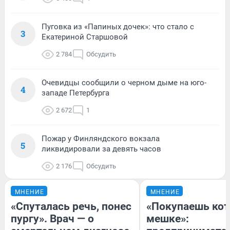
Пуговка из «Папиных дочек»: что стало с
3
Екатериной Старшовой
2 784
Обсудить
Очевидцы сообщили о черном дыме на юго-
4
западе Петербурга
2 672
1
Пожар у Финляндского вокзала
5
ликвидировали за девять часов
2 176
Обсудить
МНЕНИЕ
МНЕНИЕ
«Спуталась речь, понес
«Покупаешь кот
пургу». Врач — о
мешке»: