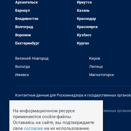
Архангельск
Иркутск
Барнаул
Казань
Владивосток
Краснодар
Волгоград
Красноярск
Воронеж
Кузбасс
Екатеринбург
Курган
Великий Новгород
Киров
Вологда
Липецк
Ижевск
Магнитогорск
Контактные данные для Роскомнадзора и государственных органов
Электронный адрес редакции:
rednews@shkulev.ru
На информационном ресурсе
Контактные данные для Роскомнадзора и государственных органов
Техподдержка:
help@shkulev.ru
применяются cookie-файлы.
Оставаясь на сайте, вы подтверждаете
свое
согласие
на их использование.