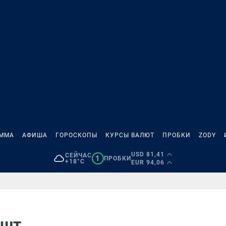
АММА
АФИША
ГОРОСКОПЫ
КУРСЫ ВАЛЮТ
ПРОБКИ
ZODY
USD 81,41
СЕЙЧАС
1
ПРОБКИ
+18°C
EUR 94,06
ишт