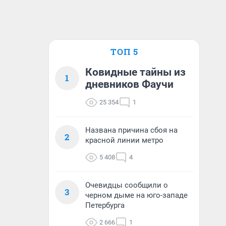
ТОП 5
Ковидные тайны из
1
дневников Фаучи
25 354
1
Названа причина сбоя на
2
красной линии метро
5 408
4
Очевидцы сообщили о
3
черном дыме на юго-западе
Петербурга
2 666
1