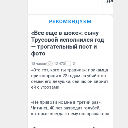
даже р
РЕКОМЕНДУЕМ
Анатолий Кузнецов
Ан
«Все еще в шоке»: сыну
Трусовой исполнился год
— трогательный пост и
фото
18 часов
12 470
2
«Это тот, кого ты травила»: прикамца
приговорили к 22 годам за убийство
семьи его девушки, сейчас он звонит
ей с угрозами
«Не привози их мне в третий раз».
Читинец 40 лет разводит голубей,
которые всегда к нему возвращаются