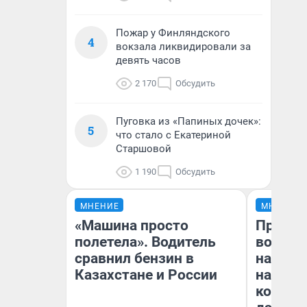
Пожар у Финляндского
4
вокзала ликвидировали за
девять часов
2 170
Обсудить
Пуговка из «Папиных дочек»:
5
что стало с Екатериной
Старшовой
1 190
Обсудить
МНЕНИЕ
МНЕНИЕ
«Машина просто
Продаш
полетела». Водитель
возьмут
сравнил бензин в
нам го
Казахстане и России
налого
коснет