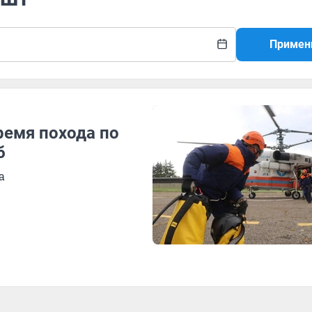
Примен
ремя похода по
б
а