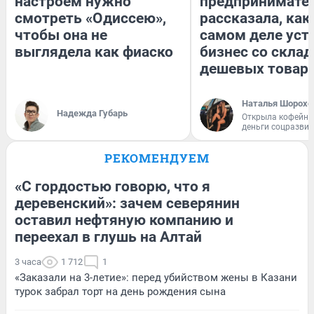
настроем нужно
предпринимате
смотреть «Одиссею»,
рассказала, как
чтобы она не
самом деле уст
выглядела как фиаско
бизнес со скла
дешевых товар
Наталья Шорохо
Надежда Губарь
Открыла кофейну
деньги соцразви
РЕКОМЕНДУЕМ
«С гордостью говорю, что я
деревенский»: зачем северянин
оставил нефтяную компанию и
переехал в глушь на Алтай
3 часа
1 712
1
«Заказали на 3-летие»: перед убийством жены в Казани
турок забрал торт на день рождения сына