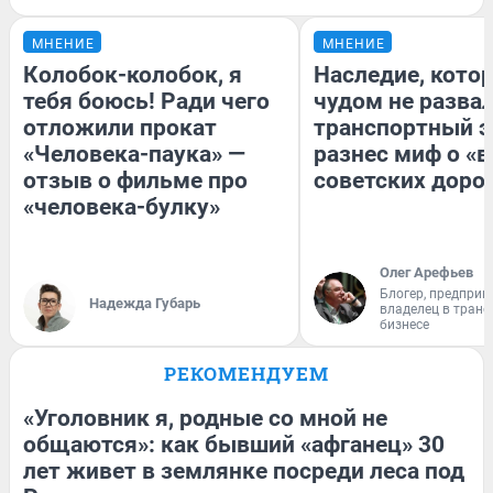
МНЕНИЕ
МНЕНИЕ
Колобок-колобок, я
Наследие, кото
тебя боюсь! Ради чего
чудом не разва
отложили прокат
транспортный э
«Человека-паука» —
разнес миф о «
отзыв о фильме про
советских доро
«человека-булку»
Олег Арефьев
Блогер, предприн
Надежда Губарь
владелец в тран
бизнесе
РЕКОМЕНДУЕМ
«Уголовник я, родные со мной не
общаются»: как бывший «афганец» 30
лет живет в землянке посреди леса под