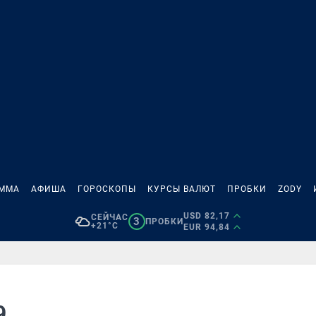
АММА
АФИША
ГОРОСКОПЫ
КУРСЫ ВАЛЮТ
ПРОБКИ
ZODY
USD 82,17
СЕЙЧАС
3
ПРОБКИ
+21°C
EUR 94,84
9