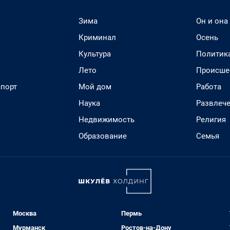
Зима
Он и она
Криминал
Осень
Культура
Политик
Лето
Происше
спорт
Мой дом
Работа
Наука
Развлеч
Недвижимость
Религия
Образование
Семья
Москва
Пермь
Мурманск
Ростов-на-Дону