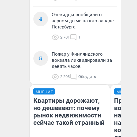
Очевидцы сообщили о
4
черном дыме на юго-западе
Петербурга
2 701
1
Пожар у Финляндского
5
вокзала ликвидировали за
девять часов
2 203
Обсудить
МНЕНИЕ
МНЕНИЕ
Квартиры дорожают,
Продаш
но дешевеют: почему
возьмут
рынок недвижимости
нам го
сейчас такой странный
налого
коснет