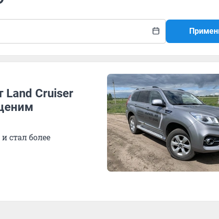
Примен
 Land Cruiser
оценим
и стал более