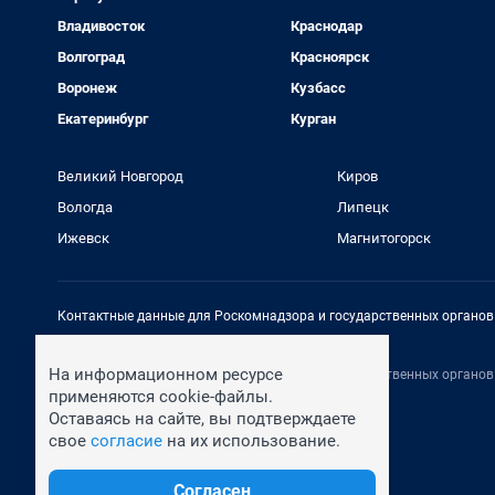
Владивосток
Краснодар
Волгоград
Красноярск
Воронеж
Кузбасс
Екатеринбург
Курган
Великий Новгород
Киров
Вологда
Липецк
Ижевск
Магнитогорск
Контактные данные для Роскомнадзора и государственных органов
Электронный адрес редакции:
rednews@shkulev.ru
На информационном ресурсе
Контактные данные для Роскомнадзора и государственных органов
Техподдержка:
help@shkulev.ru
применяются cookie-файлы.
Оставаясь на сайте, вы подтверждаете
свое
согласие
на их использование.
Согласен