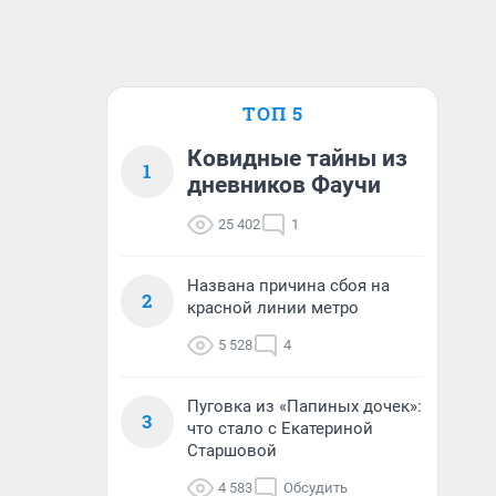
ТОП 5
Ковидные тайны из
1
дневников Фаучи
25 402
1
Названа причина сбоя на
2
красной линии метро
5 528
4
Пуговка из «Папиных дочек»:
3
что стало с Екатериной
Старшовой
4 583
Обсудить