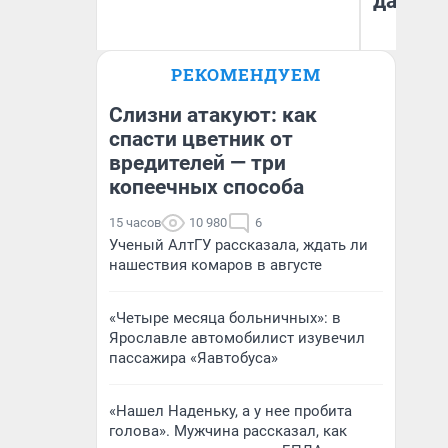
даже р
РЕКОМЕНДУЕМ
Екатерина Торопова
Ан
директор агентства
недвижимости
Слизни атакуют: как
спасти цветник от
вредителей — три
копеечных способа
15 часов
10 980
6
Ученый АлтГУ рассказала, ждать ли
нашествия комаров в августе
«Четыре месяца больничных»: в
Ярославле автомобилист изувечил
пассажира «Яавтобуса»
«Нашел Наденьку, а у нее пробита
голова». Мужчина рассказал, как