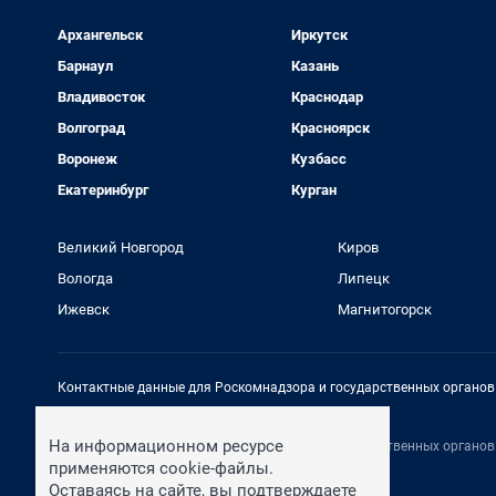
Архангельск
Иркутск
Барнаул
Казань
Владивосток
Краснодар
Волгоград
Красноярск
Воронеж
Кузбасс
Екатеринбург
Курган
Великий Новгород
Киров
Вологда
Липецк
Ижевск
Магнитогорск
Контактные данные для Роскомнадзора и государственных органов
Электронный адрес редакции:
rednews@shkulev.ru
На информационном ресурсе
Контактные данные для Роскомнадзора и государственных органов
Техподдержка:
help@shkulev.ru
применяются cookie-файлы.
Оставаясь на сайте, вы подтверждаете