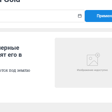
Примен
черные
ят его в
ются под землю