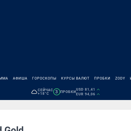
АММА
АФИША
ГОРОСКОПЫ
КУРСЫ ВАЛЮТ
ПРОБКИ
ZODY
USD 81,41
СЕЙЧАС
3
ПРОБКИ
+18°C
EUR 94,06
d Gold