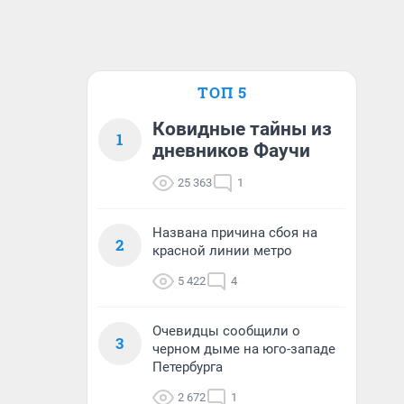
ТОП 5
Ковидные тайны из
1
дневников Фаучи
25 363
1
Названа причина сбоя на
2
красной линии метро
5 422
4
Очевидцы сообщили о
3
черном дыме на юго-западе
Петербурга
2 672
1