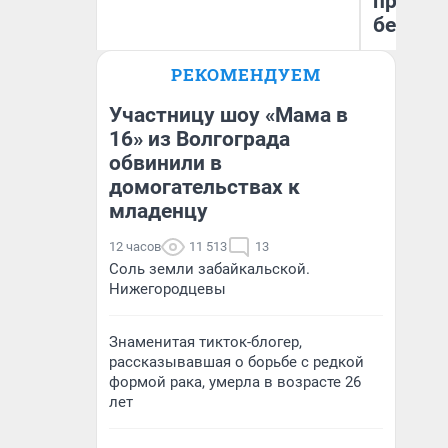
приеха
безопа
РЕКОМЕНДУЕМ
Екатерина Торопова
Кс
директор агентства
Ав
недвижимости
Участницу шоу «Мама в
16» из Волгограда
обвинили в
домогательствах к
младенцу
12 часов
11 513
13
Соль земли забайкальской.
Нижегородцевы
Знаменитая тикток-блогер,
рассказывавшая о борьбе с редкой
формой рака, умерла в возрасте 26
лет