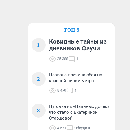
ТОП 5
Ковидные тайны из
1
дневников Фаучи
25 388
1
Названа причина сбоя на
2
красной линии метро
5 479
4
Пуговка из «Папиных дочек»:
3
что стало с Екатериной
Старшовой
4 571
Обсудить