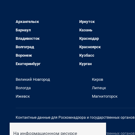
Архангельск
Иркутск
Барнаул
Казань
Владивосток
Краснодар
Волгоград
Красноярск
Воронеж
Кузбасс
Екатеринбург
Курган
Великий Новгород
Киров
Вологда
Липецк
Ижевск
Магнитогорск
Контактные данные для Роскомнадзора и государственных органов
Электронный адрес редакции:
rednews@shkulev.ru
На информационном ресурсе
Контактные данные для Роскомнадзора и государственных органов