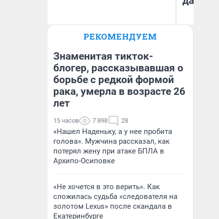
даже р
Ирина Волкова
РЕКОМЕНДУЕМ
Главврач клиники
Ан
«Реабилитация доктора
Волковой»
Знаменитая тикток-
блогер, рассказывавшая о
борьбе с редкой формой
рака, умерла в возрасте 26
лет
15 часов
7 898
28
«Нашел Наденьку, а у нее пробита
голова». Мужчина рассказал, как
потерял жену при атаке БПЛА в
Архипо-Осиповке
«Не хочется в это верить». Как
сложилась судьба «следователя на
золотом Lexus» после скандала в
Екатеринбурге