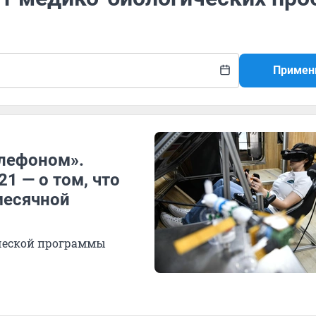
Примен
елефоном».
21 — о том, что
месячной
ической программы