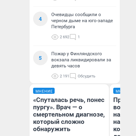
Очевидцы сообщили о
4
черном дыме на юго-западе
Петербурга
2 692
1
Пожар у Финляндского
5
вокзала ликвидировали за
девять часов
2 191
Обсудить
МНЕНИЕ
МНЕНИЕ
«Спуталась речь, понес
Продаш
пургу». Врач — о
возьмут
смертельном диагнозе,
нам го
который сложно
налого
обнаружить
коснет