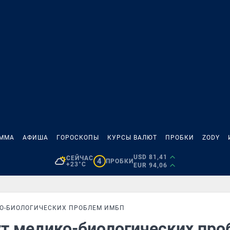
АММА
АФИША
ГОРОСКОПЫ
КУРСЫ ВАЛЮТ
ПРОБКИ
ZODY
USD 81,41
СЕЙЧАС
4
ПРОБКИ
+23°C
EUR 94,06
О-БИОЛОГИЧЕСКИХ ПРОБЛЕМ ИМБП
ут медико-биологических пр