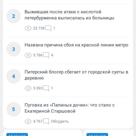
Выжившая после атаки с кислотой
2
петербурженка выписалась из больницы
22 158
1
Названа причина сбоя на красной линии метро
3
5 786
4
Питерский блогер сбегает от городской суеты в
4
деревню
5 393
1
Пуговка из «Папиных дочек»: что стало с
5
Екатериной Старшовой
4 767
Обсудить