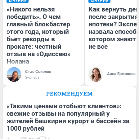
МНЕНИЕ
МНЕНИЕ
«Никого нельзя
Как вернуть де
победить». О чем
после закрытия
главный блокбастер
ипотеки? Экспе
этого года, который
назвала способ,
бьет рекорды в
котором знают 
прокате: честный
не все
отзыв на «Одиссею»
Нолана
Стас Соколов
Анна Ермакова
Эксперт
РЕКОМЕНДУЕМ
«Такими ценами отобьют клиентов»:
свежие отзывы на популярный у
жителей Башкирии курорт и бассейн за
1000 рублей