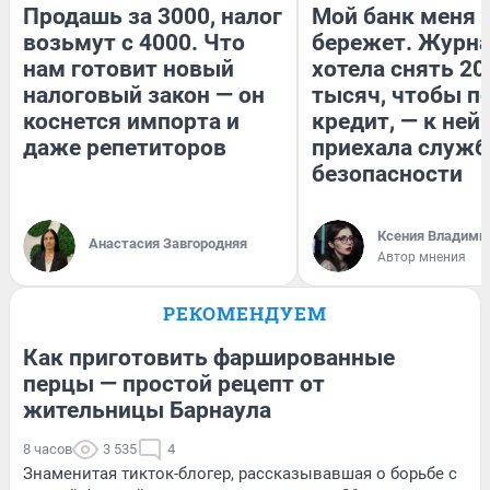
Продашь за 3000, налог
Мой банк меня
возьмут с 4000. Что
бережет. Журн
нам готовит новый
хотела снять 20
налоговый закон — он
тысяч, чтобы п
коснется импорта и
кредит, — к ней
даже репетиторов
приехала служб
безопасности
Ксения Владими
Анастасия Завгородняя
Автор мнения
РЕКОМЕНДУЕМ
Как приготовить фаршированные
перцы — простой рецепт от
жительницы Барнаула
8 часов
3 535
4
Знаменитая тикток-блогер, рассказывавшая о борьбе с