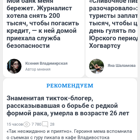
Мой банк меня
«Сливочное пив
бережет. Журналист
разочаровало»:
хотела снять 200
туристы заплат
тысяч, чтобы погасить
тысяч, чтобы ц
кредит, — к ней домой
день гулять по 
приехала служба
Юрского период
безопасности
Хогвартсу
Ксения Владимирская
Яна Шаламова
Автор мнения
РЕКОМЕНДУЕМ
Знаменитая тикток-блогер,
рассказывавшая о борьбе с редкой
формой рака, умерла в возрасте 26 лет
15 часов
7 780
28
«Так неожиданно и приятно». Героиня мема вспомнила
о съемках с гуру пикапа в кафе Владивостока