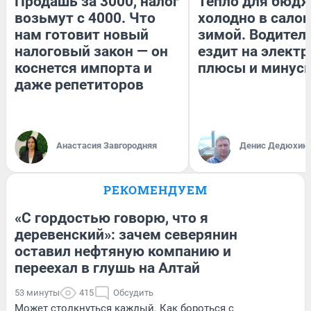
Продашь за 3000, налог
Тепло для бюдж
возьмут с 4000. Что
холодно в сало
нам готовит новый
зимой. Водитель
налоговый закон — он
ездит на электр
коснется импорта и
плюсы и минус
даже репетиторов
Анастасия Завгородняя
Денис Дедюхин
РЕКОМЕНДУЕМ
«С гордостью говорю, что я
деревенский»: зачем северянин
оставил нефтяную компанию и
переехал в глушь на Алтай
53 минуты
415
Обсудить
Может столкнуться каждый. Как бороться с