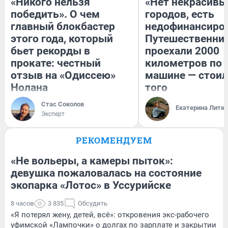
«Никого нельзя
«Нет некрасивы
победить». О чем
городов, есть
главный блокбастер
недофинансиро
этого года, который
Путешественни
бьет рекорды в
проехали 2000
прокате: честный
километров по 
отзыв на «Одиссею»
машине — стоил
Нолана
того
Стас Соколов
Екатерина Литк
Эксперт
РЕКОМЕНДУЕМ
«Не вольеры, а камеры пыток»:
девушка пожаловалась на состояние
экопарка «Лотос» в Уссурийске
8 часов
3 835
Обсудить
«Я потерял жену, детей, всё»: откровения экс-рабочего
уфимской «Лампочки» о долгах по зарплате и закрытии