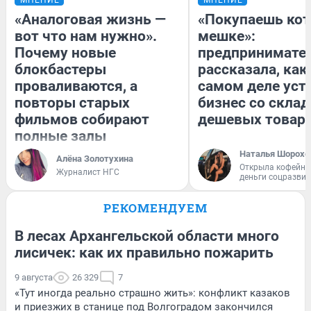
МНЕНИЕ
МНЕНИЕ
«Аналоговая жизнь —
«Покупаешь кот
вот что нам нужно».
мешке»:
Почему новые
предпринимате
блокбастеры
рассказала, как
проваливаются, а
самом деле уст
повторы старых
бизнес со скла
фильмов собирают
дешевых товар
полные залы
Наталья Шорохо
Алёна Золотухина
Открыла кофейну
Журналист НГС
деньги соцразви
РЕКОМЕНДУЕМ
В лесах Архангельской области много
лисичек: как их правильно пожарить
9 августа
26 329
7
«Тут иногда реально страшно жить»: конфликт казаков
и приезжих в станице под Волгоградом закончился