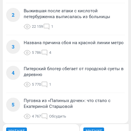
Выжившая после атаки с кислотой
2
петербурженка выписалась из больницы
22 159
1
Названа причина сбоя на красной линии метро
3
5 786
4
Питерский блогер сбегает от городской суеты в
4
деревню
5 770
1
Пуговка из «Папиных дочек»: что стало с
5
Екатериной Старшовой
4 767
Обсудить