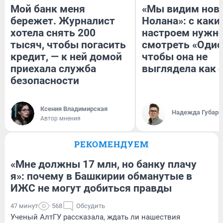
Мой банк меня
«Мы видим нов
бережет. Журналист
Нолана»: с каки
хотела снять 200
настроем нужн
тысяч, чтобы погасить
смотреть «Одис
кредит, — к ней домой
чтобы она не
приехала служба
выглядела как 
безопасности
Ксения Владимирская
Надежда Губарь
Автор мнения
РЕКОМЕНДУЕМ
«Мне должны 17 млн, но банку плачу
я»: почему в Башкирии обманутые в
ИЖС не могут добиться правды
47 минут
568
Обсудить
Ученый АлтГУ рассказала, ждать ли нашествия