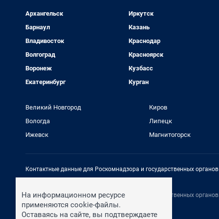
Архангельск
Иркутск
Барнаул
Казань
Владивосток
Краснодар
Волгоград
Красноярск
Воронеж
Кузбасс
Екатеринбург
Курган
Великий Новгород
Киров
Вологда
Липецк
Ижевск
Магнитогорск
Контактные данные для Роскомнадзора и государственных органов
Электронный адрес редакции:
rednews@shkulev.ru
На информационном ресурсе
Контактные данные для Роскомнадзора и государственных органов
Техподдержка:
help@shkulev.ru
применяются cookie-файлы.
Оставаясь на сайте, вы подтверждаете