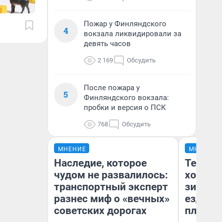
Пожар у Финляндского
4
вокзала ликвидировали за
девять часов
2 169
Обсудить
После пожара у
5
Финляндского вокзала:
пробки и версия о ПСК
768
Обсудить
МНЕНИЕ
МНЕНИЕ
Наследие, которое
Тепло 
чудом не развалилось:
холодн
транспортный эксперт
зимой.
разнес миф о «вечных»
ездит н
советских дорогах
плюсы 