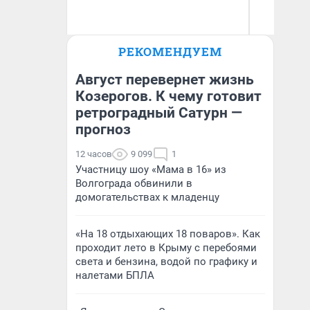
Олег Арефьев
РЕКОМЕНДУЕМ
Блогер, предприниматель,
Д
владелец в транспортном
бизнесе
Август перевернет жизнь
Козерогов. К чему готовит
ретроградный Сатурн —
прогноз
12 часов
9 099
1
Участницу шоу «Мама в 16» из
Волгограда обвинили в
домогательствах к младенцу
«На 18 отдыхающих 18 поваров». Как
проходит лето в Крыму с перебоями
света и бензина, водой по графику и
налетами БПЛА