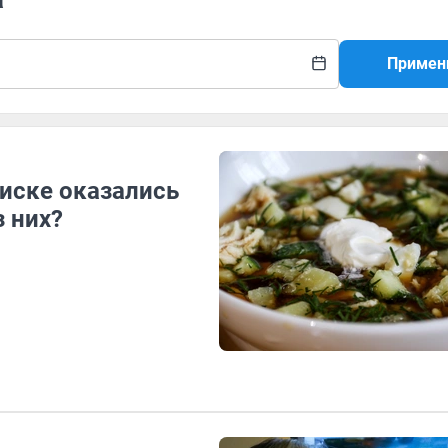
Примен
писке оказались
з них?