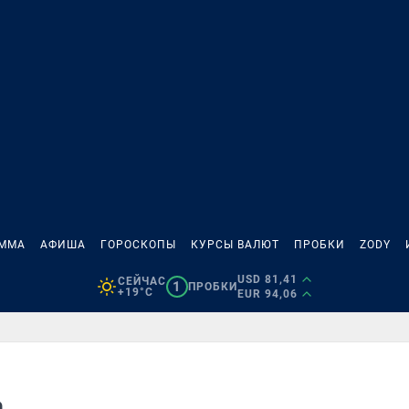
АММА
АФИША
ГОРОСКОПЫ
КУРСЫ ВАЛЮТ
ПРОБКИ
ZODY
USD 81,41
СЕЙЧАС
1
ПРОБКИ
+19°C
EUR 94,06
а