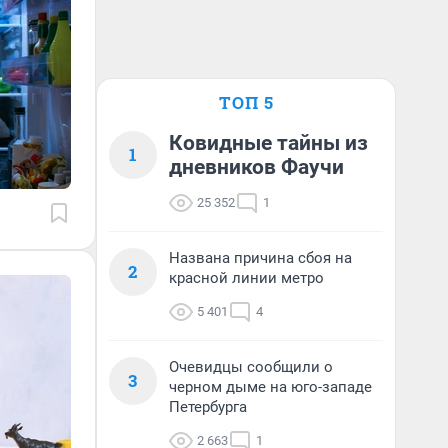
ТОП 5
Ковидные тайны из
1
дневников Фаучи
25 352
1
Названа причина сбоя на
2
красной линии метро
5 401
4
Очевидцы сообщили о
3
черном дыме на юго-западе
Петербурга
2 663
1