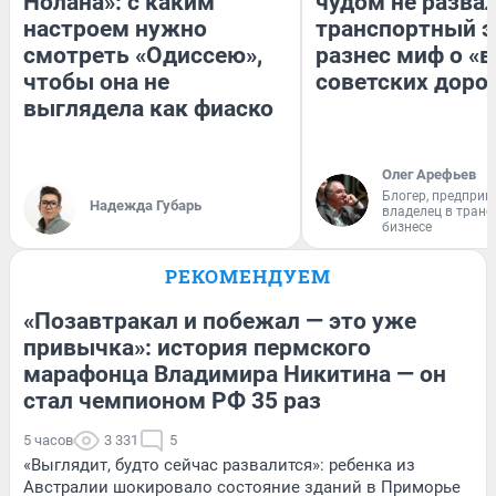
Нолана»: с каким
чудом не разва
настроем нужно
транспортный э
смотреть «Одиссею»,
разнес миф о «
чтобы она не
советских доро
выглядела как фиаско
Олег Арефьев
Блогер, предприн
Надежда Губарь
владелец в тран
бизнесе
РЕКОМЕНДУЕМ
«Позавтракал и побежал — это уже
привычка»: история пермского
марафонца Владимира Никитина — он
стал чемпионом РФ 35 раз
5 часов
3 331
5
«Выглядит, будто сейчас развалится»: ребенка из
Австралии шокировало состояние зданий в Приморье