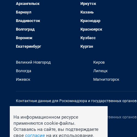
Архангельск
Иркутск
Барнаул
Казань
Владивосток
Краснодар
Волгоград
Красноярск
Воронеж
Кузбасс
Екатеринбург
Курган
Великий Новгород
Киров
Вологда
Липецк
Ижевск
Магнитогорск
Контактные данные для Роскомнадзора и государственных органов
Электронный адрес редакции:
rednews@shkulev.ru
На информационном ресурсе
Контактные данные для Роскомнадзора и государственных органов
Техподдержка:
help@shkulev.ru
применяются cookie-файлы.
Оставаясь на сайте, вы подтверждаете
свое
согласие
на их использование.