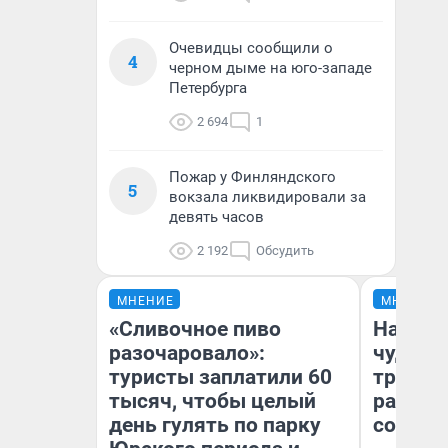
Очевидцы сообщили о
4
черном дыме на юго-западе
Петербурга
2 694
1
Пожар у Финляндского
5
вокзала ликвидировали за
девять часов
2 192
Обсудить
МНЕНИЕ
МНЕНИЕ
«Сливочное пиво
Наслед
разочаровало»:
чудом 
туристы заплатили 60
трансп
тысяч, чтобы целый
разнес
день гулять по парку
советс