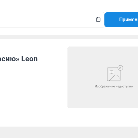
Примен
рсию» Leon