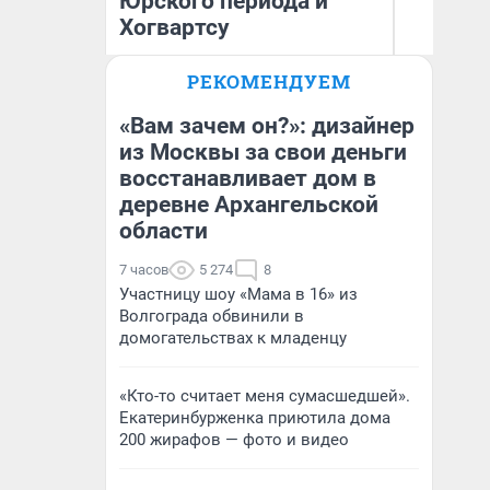
Юрского периода и
Хогвартсу
Ол
РЕКОМЕНДУЕМ
Бл
Яна Шаламова
вл
би
«Вам зачем он?»: дизайнер
из Москвы за свои деньги
восстанавливает дом в
деревне Архангельской
области
7 часов
5 274
8
Участницу шоу «Мама в 16» из
Волгограда обвинили в
домогательствах к младенцу
«Кто-то считает меня сумасшедшей».
Екатеринбурженка приютила дома
200 жирафов — фото и видео