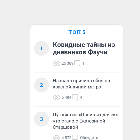
ТОП 5
Ковидные тайны из
1
дневников Фаучи
25 389
1
Названа причина сбоя на
2
красной линии метро
5 484
4
Пуговка из «Папиных дочек»:
3
что стало с Екатериной
Старшовой
4 572
Обсудить