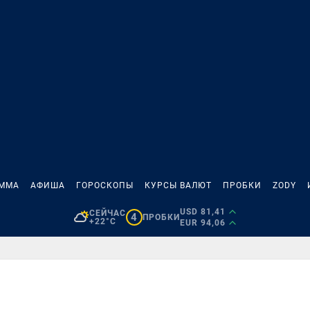
АММА
АФИША
ГОРОСКОПЫ
КУРСЫ ВАЛЮТ
ПРОБКИ
ZODY
USD 81,41
СЕЙЧАС
4
ПРОБКИ
+22°C
EUR 94,06