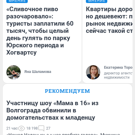
МНЕНИЕ
МНЕНИЕ
«Сливочное пиво
Квартиры доро
разочаровало»:
но дешевеют: п
туристы заплатили 60
рынок недвижи
тысяч, чтобы целый
сейчас такой с
день гулять по парку
Юрского периода и
Хогвартсу
Екатерина Тороп
Яна Шаламова
директор агентст
недвижимости
РЕКОМЕНДУЕМ
Участницу шоу «Мама в 16» из
Волгограда обвинили в
домогательствах к младенцу
21 час
18 198
27
«Нашел Наденьку, а у нее пробита голова». Мужчина