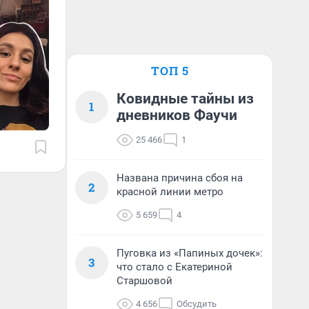
ТОП 5
Ковидные тайны из
1
дневников Фаучи
25 466
1
Названа причина сбоя на
2
красной линии метро
5 659
4
Пуговка из «Папиных дочек»:
3
что стало с Екатериной
Старшовой
4 656
Обсудить