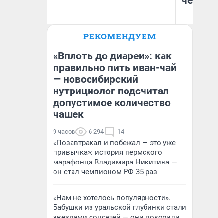
честна
Ирина Волкова
РЕКОМЕНДУЕМ
Главврач клиники
На
«Реабилитация доктора
Волковой»
«Вплоть до диареи»: как
правильно пить иван-чай
— новосибирский
нутрициолог подсчитал
допустимое количество
чашек
9 часов
6 294
14
«Позавтракал и побежал — это уже
привычка»: история пермского
марафонца Владимира Никитина —
он стал чемпионом РФ 35 раз
«Нам не хотелось популярности».
Бабушки из уральской глубинки стали
звездами соцсетей — они покорили