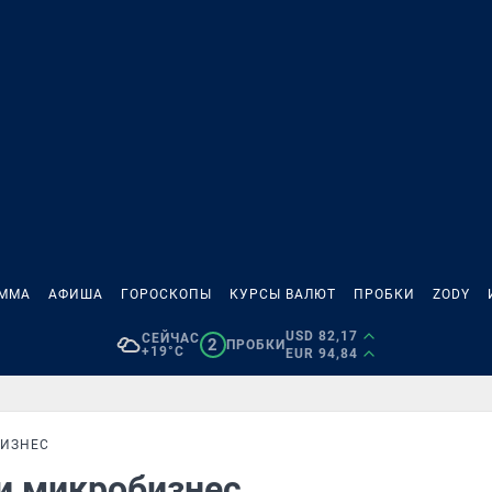
АММА
АФИША
ГОРОСКОПЫ
КУРСЫ ВАЛЮТ
ПРОБКИ
ZODY
USD 82,17
СЕЙЧАС
2
ПРОБКИ
+19°C
EUR 94,84
БИЗНЕС
 и микробизнес