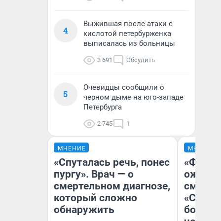
Выжившая после атаки с
4
кислотой петербурженка
выписалась из больницы
3 691
Обсудить
Очевидцы сообщили о
5
черном дыме на юго-западе
Петербурга
2 745
1
МНЕНИЕ
МНЕНИЕ
«Спуталась речь, понес
«Финал
пургу». Врач — о
ожидан
смертельном диагнозе,
смотре
который сложно
«Стары
обнаружить
большо