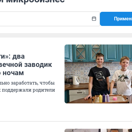
Примен
ти»: два
вечной заводик
о ночам
ьно заработать, чтобы
х поддержали родители