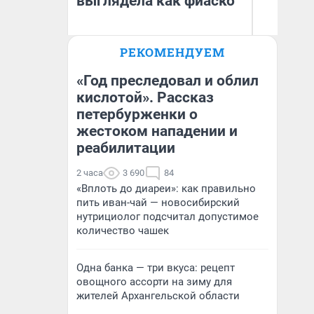
выглядела как фиаско
РЕКОМЕНДУЕМ
Надежда Губарь
Д
«Год преследовал и облил
кислотой». Рассказ
петербурженки о
жестоком нападении и
реабилитации
2 часа
3 690
84
«Вплоть до диареи»: как правильно
пить иван-чай — новосибирский
нутрициолог подсчитал допустимое
количество чашек
Одна банка — три вкуса: рецепт
овощного ассорти на зиму для
жителей Архангельской области