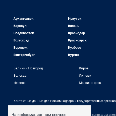
Архангельск
Иркутск
Барнаул
Казань
Владивосток
Краснодар
Волгоград
Красноярск
Воронеж
Кузбасс
Екатеринбург
Курган
Великий Новгород
Киров
Вологда
Липецк
Ижевск
Магнитогорск
Контактные данные для Роскомнадзора и государственных органов
Электронный адрес редакции:
rednews@shkulev.ru
На информационном ресурсе
Контактные данные для Роскомнадзора и государственных органов