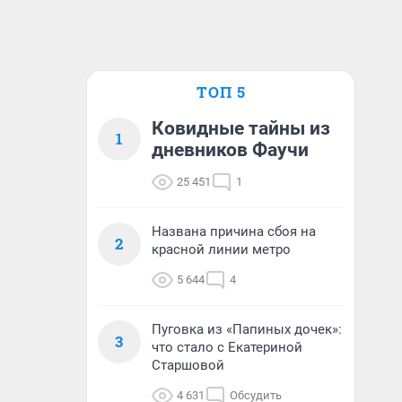
ТОП 5
Ковидные тайны из
1
дневников Фаучи
25 451
1
Названа причина сбоя на
2
красной линии метро
5 644
4
Пуговка из «Папиных дочек»:
3
что стало с Екатериной
Старшовой
4 631
Обсудить