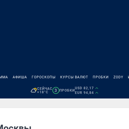
АММА
АФИША
ГОРОСКОПЫ
КУРСЫ ВАЛЮТ
ПРОБКИ
ZODY
USD 82,17
СЕЙЧАС
3
ПРОБКИ
+18°C
EUR 94,84
 Москвы