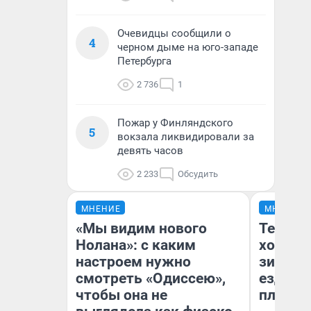
Очевидцы сообщили о
4
черном дыме на юго-западе
Петербурга
2 736
1
Пожар у Финляндского
5
вокзала ликвидировали за
девять часов
2 233
Обсудить
МНЕНИЕ
МНЕНИЕ
«Мы видим нового
Тепло 
Нолана»: с каким
холодн
настроем нужно
зимой.
смотреть «Одиссею»,
ездит н
чтобы она не
плюсы 