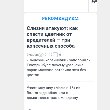
даже р
РЕКОМЕНДУЕМ
Денис Дедюхин
Ан
Слизни атакуют: как
спасти цветник от
вредителей — три
копеечных способа
9 часов
7 110
6
«Сыночки-корзиночки» заполонили
Екатеринбург: почему уральские
парни массово оставили жен без
цветов
Участницу шоу «Мама в 16» из
Волгограда обвинили в
домогательствах к младенцу