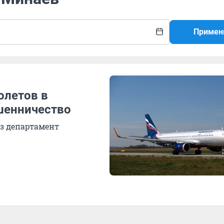
Примен
олетов в
шенничество
ез департамент