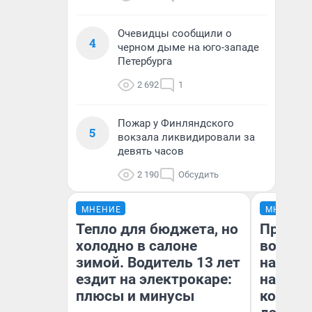
Очевидцы сообщили о
4
черном дыме на юго-западе
Петербурга
2 692
1
Пожар у Финляндского
5
вокзала ликвидировали за
девять часов
2 190
Обсудить
МНЕНИЕ
МНЕНИЕ
Тепло для бюджета, но
Продаш
холодно в салоне
возьмут
зимой. Водитель 13 лет
нам го
ездит на электрокаре:
налого
плюсы и минусы
коснет