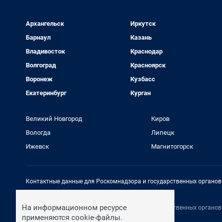
Архангельск
Иркутск
Барнаул
Казань
Владивосток
Краснодар
Волгоград
Красноярск
Воронеж
Кузбасс
Екатеринбург
Курган
Великий Новгород
Киров
Вологда
Липецк
Ижевск
Магнитогорск
Контактные данные для Роскомнадзора и государственных органов
Электронный адрес редакции:
rednews@shkulev.ru
На информационном ресурсе
Контактные данные для Роскомнадзора и государственных органов
Техподдержка:
help@shkulev.ru
применяются cookie-файлы.