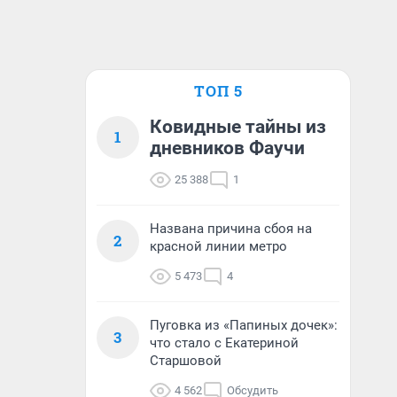
ТОП 5
Ковидные тайны из
1
дневников Фаучи
25 388
1
Названа причина сбоя на
2
красной линии метро
5 473
4
Пуговка из «Папиных дочек»:
3
что стало с Екатериной
Старшовой
4 562
Обсудить