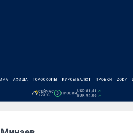
АММА
АФИША
ГОРОСКОПЫ
КУРСЫ ВАЛЮТ
ПРОБКИ
ZODY
USD 81,41
СЕЙЧАС
3
ПРОБКИ
+23°C
EUR 94,06
 Минаев