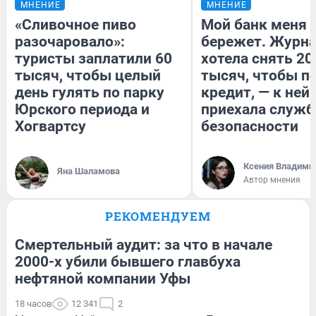
МНЕНИЕ
МНЕНИЕ
«Сливочное пиво
Мой банк меня
разочаровало»:
бережет. Журн
туристы заплатили 60
хотела снять 20
тысяч, чтобы целый
тысяч, чтобы п
день гулять по парку
кредит, — к ней
Юрского периода и
приехала служб
Хогвартсу
безопасности
Ксения Владими
Яна Шаламова
Автор мнения
РЕКОМЕНДУЕМ
Смертельный аудит: за что в начале
2000-х убили бывшего главбуха
нефтяной компании Уфы
18 часов
12 341
2