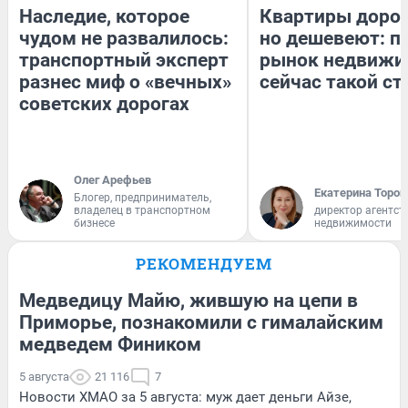
Наследие, которое
Квартиры доро
чудом не развалилось:
но дешевеют: п
транспортный эксперт
рынок недвижи
разнес миф о «вечных»
сейчас такой с
советских дорогах
Олег Арефьев
Екатерина Тороп
Блогер, предприниматель,
владелец в транспортном
директор агентст
бизнесе
недвижимости
РЕКОМЕНДУЕМ
Медведицу Майю, жившую на цепи в
Приморье, познакомили с гималайским
медведем Фиником
5 августа
21 116
7
Новости ХМАО за 5 августа: муж дает деньги Айзе,