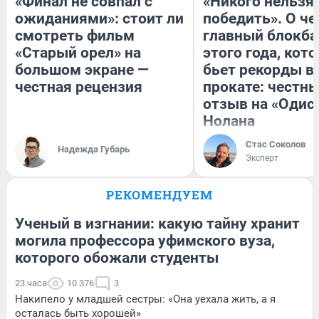
«Финал не совпал с
«Никого нельзя
ожиданиями»: стоит ли
победить». О ч
смотреть фильм
главный блокба
«Старый орел» на
этого года, кот
большом экране —
бьет рекорды в
честная рецензия
прокате: честн
отзыв на «Одис
Нолана
Стас Соколов
Надежда Губарь
Эксперт
РЕКОМЕНДУЕМ
Ученый в изгнании: какую тайну хранит
могила профессора уфимского вуза,
которого обожали студенты
23 часа
10 376
3
Накипело у младшей сестры: «Она уехала жить, а я
осталась быть хорошей»