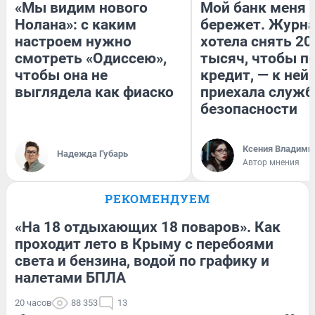
«Мы видим нового
Мой банк меня
Нолана»: с каким
бережет. Журн
настроем нужно
хотела снять 20
смотреть «Одиссею»,
тысяч, чтобы п
чтобы она не
кредит, — к ней
выглядела как фиаско
приехала служб
безопасности
Ксения Владими
Надежда Губарь
Автор мнения
РЕКОМЕНДУЕМ
«На 18 отдыхающих 18 поваров». Как
проходит лето в Крыму с перебоями
света и бензина, водой по графику и
налетами БПЛА
20 часов
88 353
13