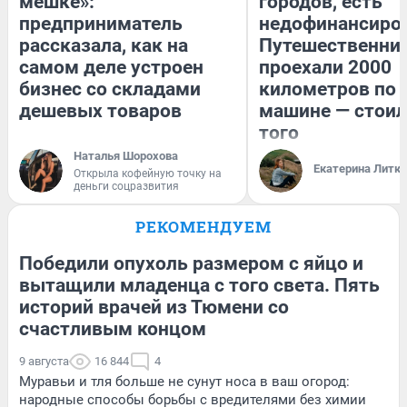
мешке»:
городов, есть
предприниматель
недофинансиро
рассказала, как на
Путешественни
самом деле устроен
проехали 2000
бизнес со складами
километров по 
дешевых товаров
машине — стоил
того
Наталья Шорохова
Екатерина Литк
Открыла кофейную точку на
деньги соцразвития
РЕКОМЕНДУЕМ
Победили опухоль размером с яйцо и
вытащили младенца с того света. Пять
историй врачей из Тюмени со
счастливым концом
9 августа
16 844
4
Муравьи и тля больше не сунут носа в ваш огород:
народные способы борьбы с вредителями без химии