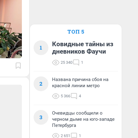
ТОП 5
Ковидные тайны из
1
дневников Фаучи
25 340
1
Названа причина сбоя на
2
красной линии метро
5 366
4
Очевидцы сообщили о
3
черном дыме на юго-западе
Петербурга
2 651
1