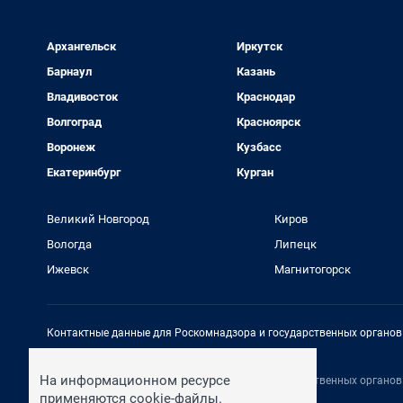
Архангельск
Иркутск
Барнаул
Казань
Владивосток
Краснодар
Волгоград
Красноярск
Воронеж
Кузбасс
Екатеринбург
Курган
Великий Новгород
Киров
Вологда
Липецк
Ижевск
Магнитогорск
Контактные данные для Роскомнадзора и государственных органов
Электронный адрес редакции:
rednews@shkulev.ru
На информационном ресурсе
Контактные данные для Роскомнадзора и государственных органов
Техподдержка:
help@shkulev.ru
применяются cookie-файлы.