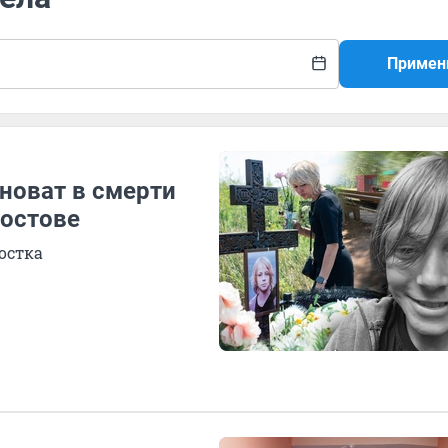
Примен
иноват в смерти
Ростове
остка