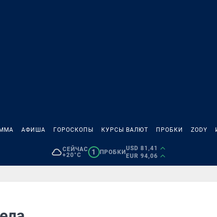
АММА
АФИША
ГОРОСКОПЫ
КУРСЫ ВАЛЮТ
ПРОБКИ
ZODY
USD 81,41
СЕЙЧАС
1
ПРОБКИ
+20°C
EUR 94,06
тела