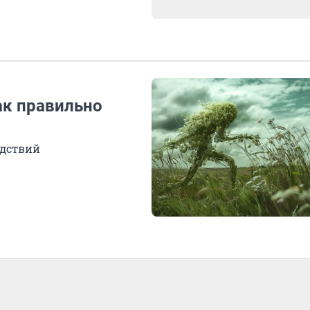
ак правильно
едствий