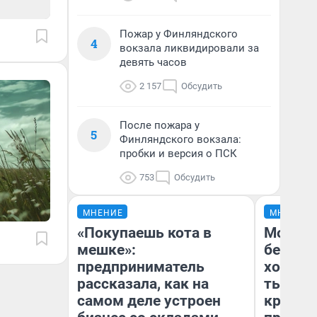
Пожар у Финляндского
4
вокзала ликвидировали за
девять часов
2 157
Обсудить
После пожара у
5
Финляндского вокзала:
пробки и версия о ПСК
753
Обсудить
МНЕНИЕ
МНЕНИЕ
«Покупаешь кота в
Мой ба
мешке»:
береже
предприниматель
хотела 
рассказала, как на
тысяч,
самом деле устроен
кредит,