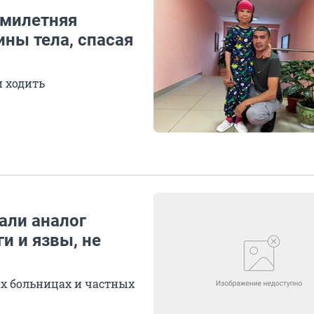
ьмилетняя
ны тела, спасая
и ходить
али аналог
и и язвы, не
х больницах и частных