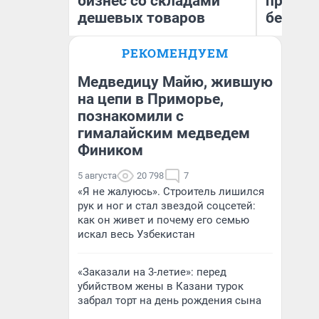
бизнес со складами
приеха
дешевых товаров
безопа
РЕКОМЕНДУЕМ
Наталья Шорохова
Кс
Открыла кофейную точку на
Ав
деньги соцразвития
Медведицу Майю, жившую
на цепи в Приморье,
познакомили с
гималайским медведем
Фиником
5 августа
20 798
7
«Я не жалуюсь». Строитель лишился
рук и ног и стал звездой соцсетей:
как он живет и почему его семью
искал весь Узбекистан
«Заказали на 3-летие»: перед
убийством жены в Казани турок
забрал торт на день рождения сына