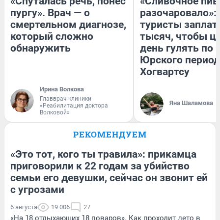
«Спуталась речь, понес
«Сливочное пив
пургу». Врач — о
разочаровало»:
смертельном диагнозе,
туристы заплат
который сложно
тысяч, чтобы ц
обнаружить
день гулять по 
Юрского период
Хогвартсу
Ирина Волкова
Главврач клиники
Яна Шаламова
«Реабилитация доктора
Волковой»
РЕКОМЕНДУЕМ
«Это тот, кого ты травила»: прикамца
приговорили к 22 годам за убийство
семьи его девушки, сейчас он звонит ей
с угрозами
6 августа
19 006
27
«На 18 отдыхающих 18 поваров». Как проходит лето в