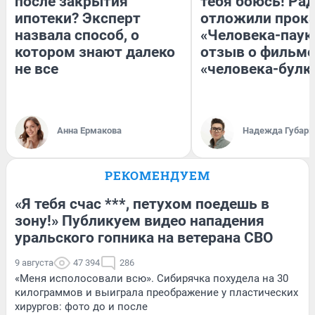
после закрытия
тебя боюсь! Рад
ипотеки? Эксперт
отложили прок
назвала способ, о
«Человека-паук
котором знают далеко
отзыв о фильме
не все
«человека-булк
Анна Ермакова
Надежда Губарь
РЕКОМЕНДУЕМ
«Я тебя счас ***, петухом поедешь в
зону!» Публикуем видео нападения
уральского гопника на ветерана СВО
9 августа
47 394
286
«Меня исполосовали всю». Сибирячка похудела на 30
килограммов и выиграла преображение у пластических
хирургов: фото до и после