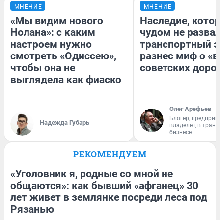
МНЕНИЕ
МНЕНИЕ
«Мы видим нового
Наследие, кото
Нолана»: с каким
чудом не разва
настроем нужно
транспортный э
смотреть «Одиссею»,
разнес миф о «
чтобы она не
советских доро
выглядела как фиаско
Олег Арефьев
Блогер, предприн
Надежда Губарь
владелец в тран
бизнесе
РЕКОМЕНДУЕМ
«Уголовник я, родные со мной не
общаются»: как бывший «афганец» 30
лет живет в землянке посреди леса под
Рязанью