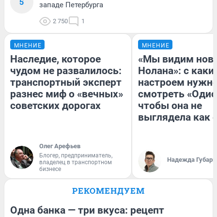
5
западе Петербурга
2 750
1
МНЕНИЕ
МНЕНИЕ
Наследие, которое
«Мы видим нов
чудом не развалилось:
Нолана»: с каки
транспортный эксперт
настроем нужн
разнес миф о «вечных»
смотреть «Одис
советских дорогах
чтобы она не
выглядела как 
Олег Арефьев
Блогер, предприниматель,
Надежда Губарь
владелец в транспортном
бизнесе
РЕКОМЕНДУЕМ
Одна банка — три вкуса: рецепт