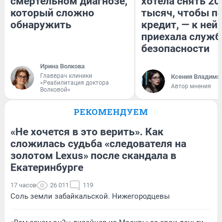
смертельном диагнозе,
хотела снять 20
который сложно
тысяч, чтобы п
обнаружить
кредит, — к ней
приехала служб
безопасности
Ирина Волкова
Главврач клиники
Ксения Владими
«Реабилитация доктора
Автор мнения
Волковой»
РЕКОМЕНДУЕМ
«Не хочется в это верить». Как
сложилась судьба «следователя на
золотом Lexus» после скандала в
Екатеринбурге
17 часов
26 011
119
Соль земли забайкальской. Нижегородцевы