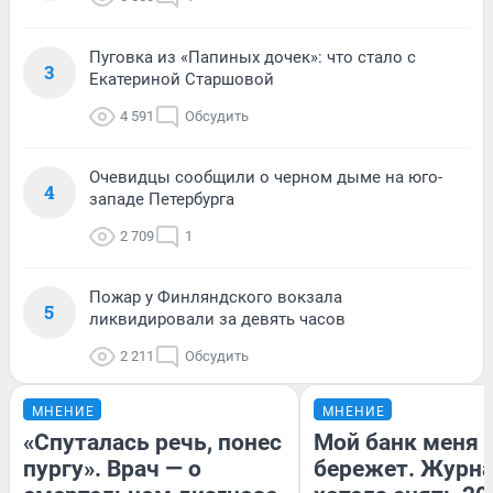
Пуговка из «Папиных дочек»: что стало с
3
Екатериной Старшовой
4 591
Обсудить
Очевидцы сообщили о черном дыме на юго-
4
западе Петербурга
2 709
1
Пожар у Финляндского вокзала
5
ликвидировали за девять часов
2 211
Обсудить
МНЕНИЕ
МНЕНИЕ
«Спуталась речь, понес
Мой банк меня
пургу». Врач — о
бережет. Журн