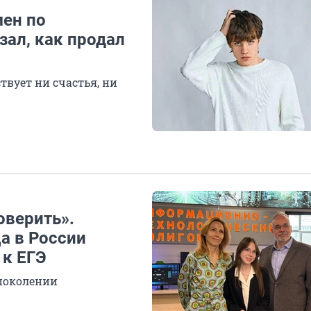
мен по
зал, как продал
ствует ни счастья, ни
оверить».
а в России
 к ЕГЭ
поколении