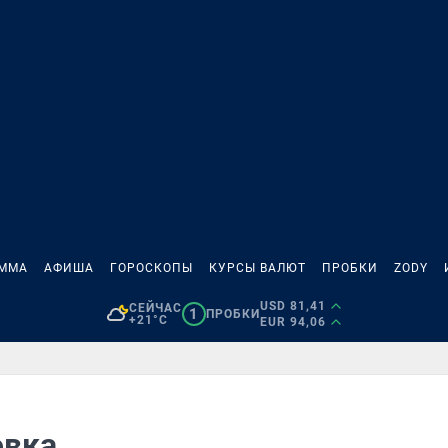
АММА
АФИША
ГОРОСКОПЫ
КУРСЫ ВАЛЮТ
ПРОБКИ
ZODY
USD 81,41
СЕЙЧАС
1
ПРОБКИ
+21°C
EUR 94,06
овка