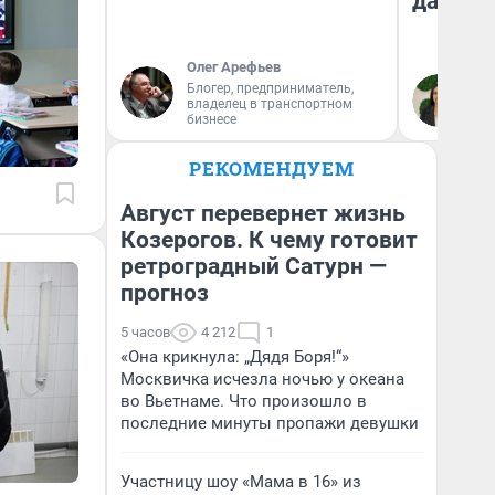
даже р
Олег Арефьев
Блогер, предприниматель,
Ан
владелец в транспортном
бизнесе
РЕКОМЕНДУЕМ
Август перевернет жизнь
Козерогов. К чему готовит
ретроградный Сатурн —
прогноз
5 часов
4 212
1
«Она крикнула: „Дядя Боря!“»
Москвичка исчезла ночью у океана
во Вьетнаме. Что произошло в
последние минуты пропажи девушки
Участницу шоу «Мама в 16» из