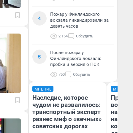
Пожар у Финляндского
4
вокзала ликвидировали за
девять часов
2 154
Обсудить
После пожара у
5
Финляндского вокзала:
пробки и версия о ПСК
750
Обсудить
МНЕНИЕ
МНЕНИЕ
Наследие, которое
Продаш
чудом не развалилось:
возьмут
транспортный эксперт
нам го
разнес миф о «вечных»
налого
советских дорогах
коснет