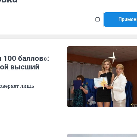
Примен
а 100 баллов»:
рой высший
роверяет лишь