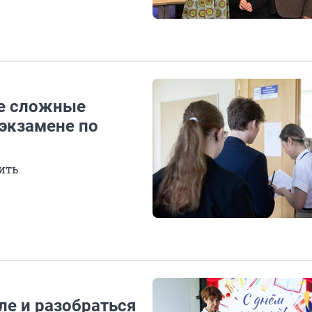
ые сложные
 экзамене по
ить
ле и разобраться