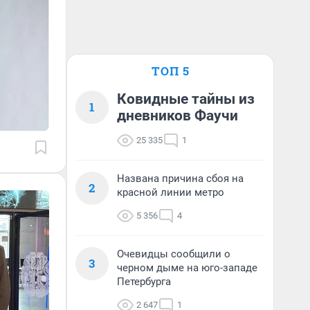
ТОП 5
Ковидные тайны из
1
дневников Фаучи
25 335
1
Названа причина сбоя на
2
красной линии метро
5 356
4
Очевидцы сообщили о
3
черном дыме на юго-западе
Петербурга
2 647
1