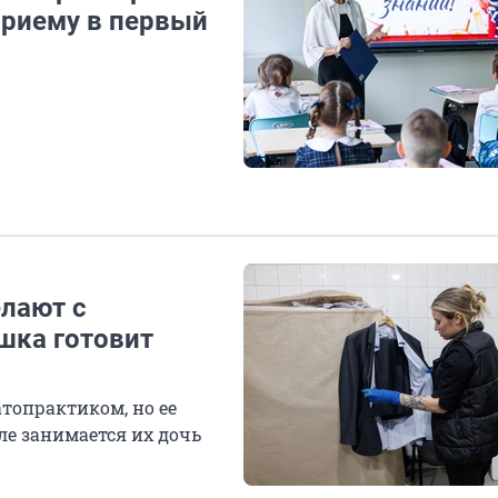
приему в первый
елают с
шка готовит
топрактиком, но ее
еле занимается их дочь