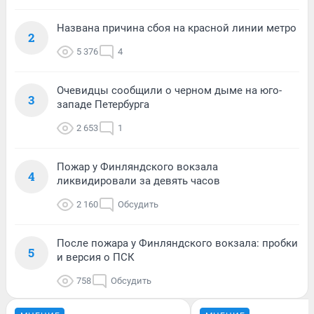
Названа причина сбоя на красной линии метро
2
5 376
4
Очевидцы сообщили о черном дыме на юго-
3
западе Петербурга
2 653
1
Пожар у Финляндского вокзала
4
ликвидировали за девять часов
2 160
Обсудить
После пожара у Финляндского вокзала: пробки
5
и версия о ПСК
758
Обсудить