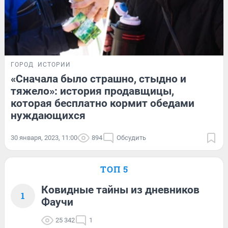
ГОРОД
ИСТОРИИ
«Сначала было страшно, стыдно и
тяжело»: история продавщицы,
которая бесплатно кормит обедами
нуждающихся
30 января, 2023, 11:00
894
Обсудить
ТОП 5
Ковидные тайны из дневников
1
Фаучи
25 342
1