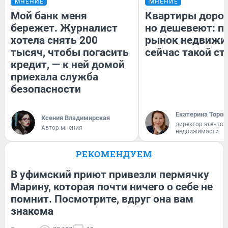
МНЕНИЕ
МНЕНИЕ
Мой банк меня
Квартиры доро
бережет. Журналист
но дешевеют: п
хотела снять 200
рынок недвижи
тысяч, чтобы погасить
сейчас такой с
кредит, — к ней домой
приехала служба
безопасности
Екатерина Тороп
Ксения Владимирская
директор агентст
Автор мнения
недвижимости
РЕКОМЕНДУЕМ
В уфимский приют привезли пермячку
Марину, которая почти ничего о себе не
помнит. Посмотрите, вдруг она вам
знакома