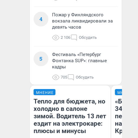
Пожар у Финляндского
4
вокзала ликвидировали за
девять часов
2 106
Обсудить
Фестиваль «Петербург
5
Фонтанка SUP»: главные
кадры
705
Обсудить
МНЕНИЕ
МНЕНИЕ
Тепло для бюджета, но
«Был т
холодно в салоне
349 ру
зимой. Водитель 13 лет
педаго
ездит на электрокаре:
на биле
плюсы и минусы
Крым н