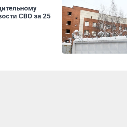
дительному
вости СВО за 25