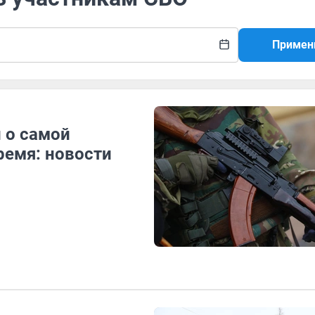
Примен
 о самой
ремя: новости