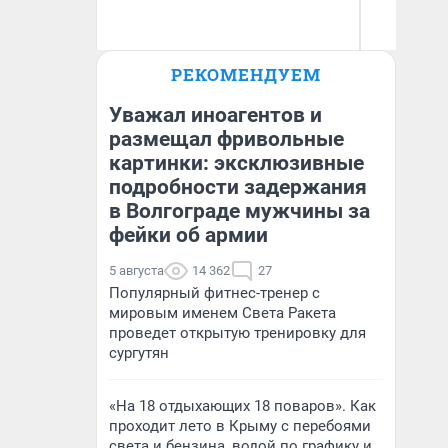
РЕКОМЕНДУЕМ
Денис Дедюхин
Ан
Уважал иноагентов и
размещал фривольные
картинки: эксклюзивные
подробности задержания
в Волгограде мужчины за
фейки об армии
5 августа
14 362
27
Популярный фитнес-тренер с
мировым именем Света Ракета
проведет открытую тренировку для
сургутян
«На 18 отдыхающих 18 поваров». Как
проходит лето в Крыму с перебоями
света и бензина, водой по графику и