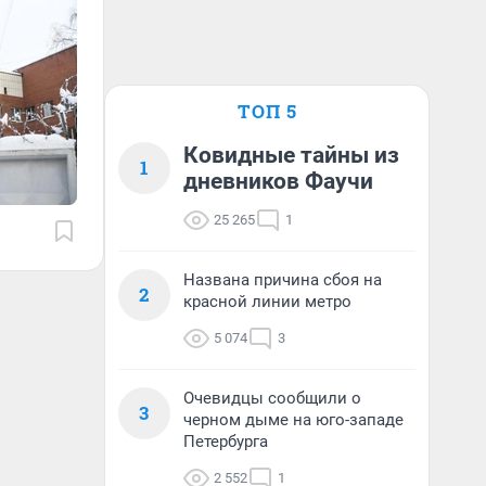
ТОП 5
Ковидные тайны из
1
дневников Фаучи
25 265
1
Названа причина сбоя на
2
красной линии метро
5 074
3
Очевидцы сообщили о
3
черном дыме на юго-западе
Петербурга
2 552
1