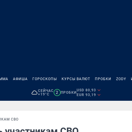
АММА
АФИША
ГОРОСКОПЫ
КУРСЫ ВАЛЮТ
ПРОБКИ
ZODY
USD 80,93
СЕЙЧАС
2
ПРОБКИ
+19°C
EUR 93,19
ИКАМ СВО
ь участникам СВО