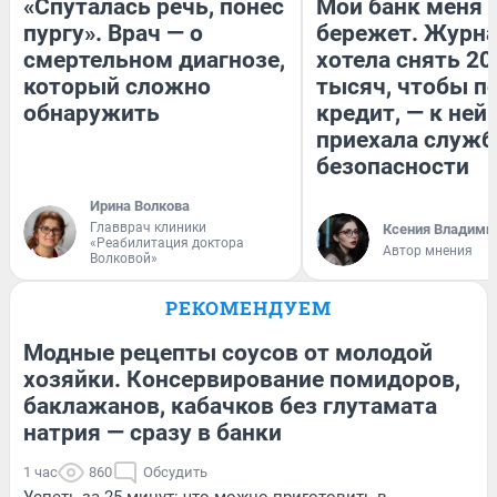
«Спуталась речь, понес
Мой банк меня
пургу». Врач — о
бережет. Журн
смертельном диагнозе,
хотела снять 20
который сложно
тысяч, чтобы п
обнаружить
кредит, — к ней
приехала служб
безопасности
Ирина Волкова
Главврач клиники
Ксения Владими
«Реабилитация доктора
Автор мнения
Волковой»
РЕКОМЕНДУЕМ
Модные рецепты соусов от молодой
хозяйки. Консервирование помидоров,
баклажанов, кабачков без глутамата
натрия — сразу в банки
1 час
860
Обсудить
Успеть за 25 минут: что можно приготовить в