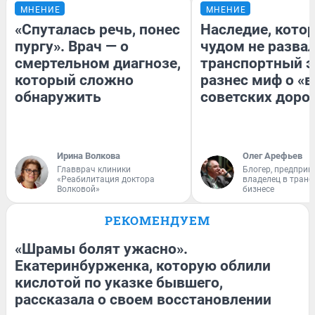
МНЕНИЕ
МНЕНИЕ
«Спуталась речь, понес
Наследие, кото
пургу». Врач — о
чудом не разва
смертельном диагнозе,
транспортный э
который сложно
разнес миф о «
обнаружить
советских доро
Ирина Волкова
Олег Арефьев
Главврач клиники
Блогер, предприн
«Реабилитация доктора
владелец в тран
Волковой»
бизнесе
РЕКОМЕНДУЕМ
«Шрамы болят ужасно».
Екатеринбурженка, которую облили
кислотой по указке бывшего,
рассказала о своем восстановлении