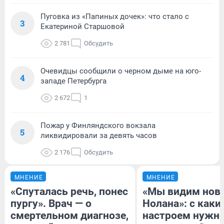
Пуговка из «Папиных дочек»: что стало с
3
Екатериной Старшовой
2 781
Обсудить
Очевидцы сообщили о черном дыме на юго-
4
западе Петербурга
2 672
1
Пожар у Финляндского вокзала
5
ликвидировали за девять часов
2 176
Обсудить
МНЕНИЕ
МНЕНИЕ
«Спуталась речь, понес
«Мы видим нов
пургу». Врач — о
Нолана»: с каки
смертельном диагнозе,
настроем нужн