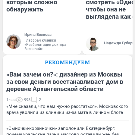
который сложно
смотреть «Одис
обнаружить
чтобы она не
выглядела как 
Ирина Волкова
Главврач клиники
Надежда Губарь
«Реабилитация доктора
Волковой»
РЕКОМЕНДУЕМ
«Вам зачем он?»: дизайнер из Москвы
за свои деньги восстанавливает дом в
деревне Архангельской области
1 час
998
2
«Мне сказали, что нам нужно расстаться». Московского
врача уволили из клиники из-за мата в личном блоге
«Сыночки-корзиночки» заполонили Екатеринбург:
почему уральские парни массово оставили жен без