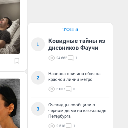
ТОП 5
Ковидные тайны из
1
дневников Фаучи
24 662
1
Названа причина сбоя на
2
красной линии метро
5 037
3
Очевидцы сообщили о
3
черном дыме на юго-западе
Петербурга
2 518
1