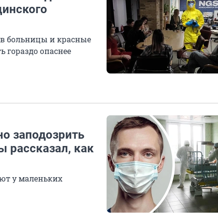
цинского
 в больницы и красные
ть гораздо опаснее
но заподозрить
ы рассказал, как
ают у маленьких