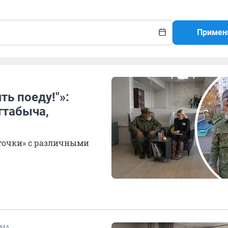
Примен
ть поеду!"»:
ттабыча,
точки» с различными
ЕМА