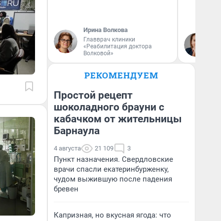
Ирина Волкова
Ек
Главврач клиники
«Реабилитация доктора
ди
Волковой»
не
РЕКОМЕНДУЕМ
Простой рецепт
шоколадного брауни с
кабачком от жительницы
Барнаула
4 августа
21 109
3
Пункт назначения. Свердловские
врачи спасли екатеринбурженку,
чудом выжившую после падения
бревен
Капризная, но вкусная ягода: что