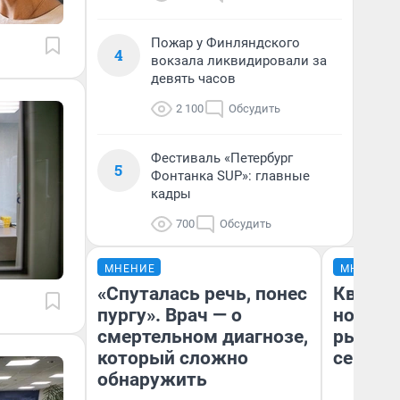
Пожар у Финляндского
4
вокзала ликвидировали за
девять часов
2 100
Обсудить
Фестиваль «Петербург
5
Фонтанка SUP»: главные
кадры
700
Обсудить
МНЕНИЕ
МНЕНИЕ
«Спуталась речь, понес
Кварти
пургу». Врач — о
но деш
смертельном диагнозе,
рынок 
который сложно
сейчас
обнаружить