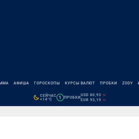
АММА
АФИША
ГОРОСКОПЫ
КУРСЫ ВАЛЮТ
ПРОБКИ
ZODY
USD 80,93
СЕЙЧАС
1
ПРОБКИ
+14°C
EUR 93,19