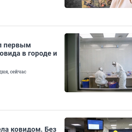
ал первым
вида в городе и
ейчас
ела ковидом. Без