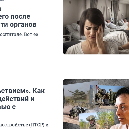
а
го после
сти органов
оспитале. Вот ее
ьствием». Как
действий и
вью с
асстройстве (ПТСР) и